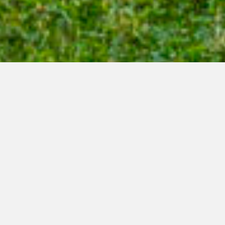
Uuelu turismitalu on koht Saaremaal, kus aeg kulgeb
rahulikus rütmis ja kohalik loodus loob teile parimad
puhkusehetked. Kujutle end ärkamas pehme
hommikupäikese ja linnulaulu saatel, nautides värsket
kohvi otse looduse keskel. Meie hubased toad, lummav
maastik ja külalislahkus loovad ideaalse paiga, kus
unustada argipäev ning lasta end täielikult