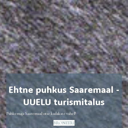
Ehtne puhkus Saaremaal -
UUELU turismitalus
Puhkemaja Saaremaal otse kadakate vahel!
BRONEERI